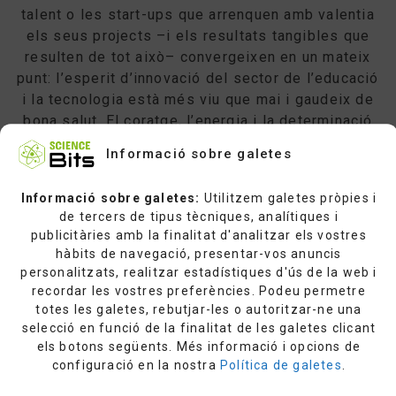
talent o les start-ups que arrenquen amb valentia
els seus projects –i els resultats tangibles que
resulten de tot això– convergeixen en un mateix
punt: l’esperit d’innovació del sector de l’educació
i la tecnologia està més viu que mai i gaudeix de
bona salut. El coratge, l’energia i la determinació
de molta gent del sector educatiu, així com la seva
Informació sobre galetes
actitud i les seves intencions de crear canvis
positius en un dels camps més importants de
Informació sobre galetes:
Utilitzem galetes pròpies i
l’activitat humana, no només mereixen respecte,
de tercers de tipus tècniques, analítiques i
sinó que també encoratjen a aquells que els
publicitàries amb la finalitat d'analitzar els vostres
presenciem i hi participem. Som part d’un
hàbits de navegació, presentar-vos anuncis
moviment a gran escala, un moviment que
personalitzats, realitzar estadístiques d'ús de la web i
requereix una gran empenta, però que també
recordar les vostres preferències. Podeu permetre
totes les galetes, rebutjar-les o autoritzar-ne una
ofereix molt a canvi. Estem molt contents de
selecció en funció de la finalitat de les galetes clicant
guardonar les millors eines i els millor líders i
els botons següents. Més informació i opcions de
pioners del sector de l’educació i la tecnologia. La
configuració en la nostra
Política de galetes
.
nostra intenció és continuar contribuint a