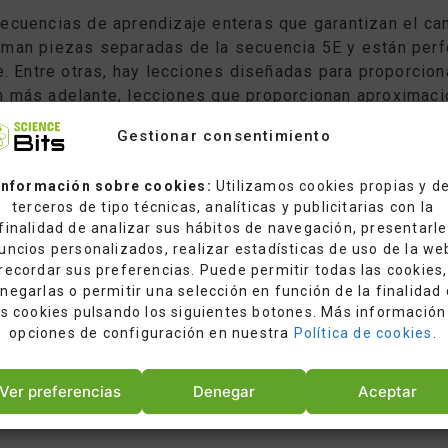
ecuencias de aprendizaje enteras que garantizan el cam
rman piezas separadas de la secuencia 5E y están per
. Entre otras, hay lecciones diseñadas para proporciona
 más adelante, lecciones que proporcionan aproximacio
 a partir de conocimientos introducidos previamente, y
Gestionar consentimiento
Información sobre cookies:
Utilizamos cookies propias y d
terceros de tipo técnicas, analíticas y publicitarias con la
finalidad de analizar sus hábitos de navegación, presentarle
DE SCIENCE BITS REVELA, CON EL DOBLE SIGNIFICADO D
uncios personalizados, realizar estadísticas de uso de la we
NGLESA
BIT
, EL PROPÓSITO DE NUESTRO PROYECTO.
recordar sus preferencias. Puede permitir todas las cookies,
negarlas o permitir una selección en función de la finalidad
ountable]
as cookies pulsando los siguientes botones. Más información
 a single, basic unit of computer information
opciones de configuración en nuestra
Política de cookies
.
Ver preferencias
Denegar
Aceptar
ece of something