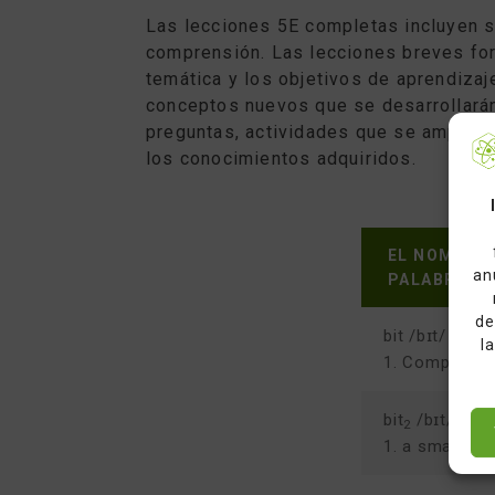
Las lecciones 5E completas incluyen s
comprensión. Las lecciones breves fo
temática y los objetivos de aprendizaje
conceptos nuevos que se desarrollarán
preguntas, actividades que se amplían
los conocimientos adquiridos.
EL NOMBRE 
an
PALABRA I
de
bit /bɪt/ n. [c
l
1. Computing:
bit
/bɪt/ n.
2
1. a small pi