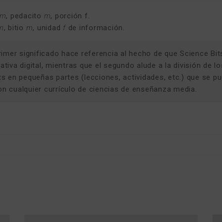
m
, pedacito
m
, porción f.
m
, bitio
m
, unidad
f
de información.
primer significado hace referencia al hecho de que Science Bit
tiva digital, mientras que el segundo alude a la división de l
ts en pequeñas partes (lecciones, actividades, etc.) que se p
n cualquier currículo de ciencias de enseñanza media.