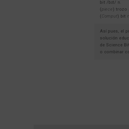
bit /bɪt/ n.
(
piece
) trozo
(
Comput
) bit
Así pues, el 
solución educa
de Science Bi
o combinar co