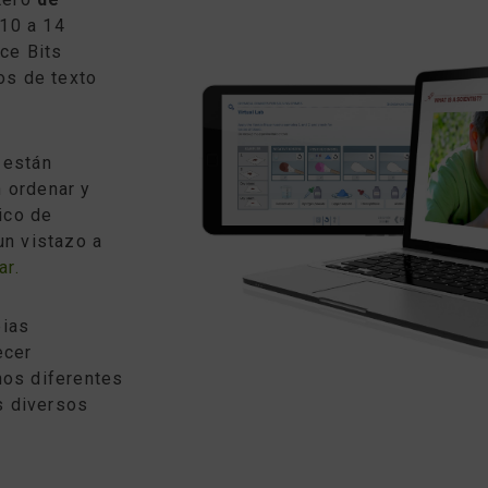
10 a 14
nce Bits
os de texto
 están
 ordenar y
ico de
un vistazo a
ar.
pias
ecer
nos diferentes
os diversos