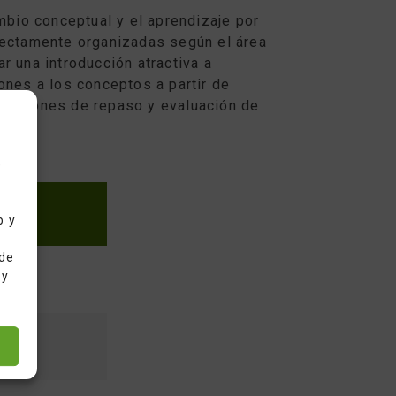
bio conceptual y el aprendizaje por
fectamente organizadas según el área
r una introducción atractiva a
nes a los conceptos a partir de
 lecciones de repaso y evaluación de
e
E LA
b y
 de
 y