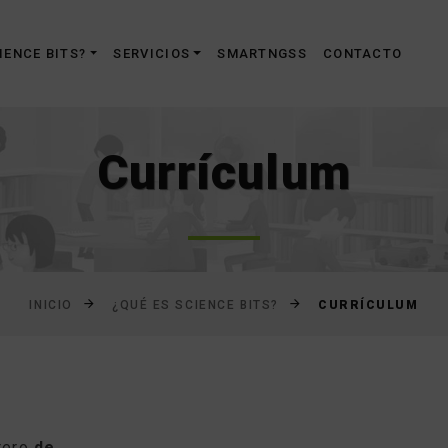
Saltar
al
IENCE BITS?
SERVICIOS
SMARTNGSS
CONTACTO
contenido
Currículum
CURRÍCULUM
INICIO
¿QUÉ ES SCIENCE BITS?
ntero
de